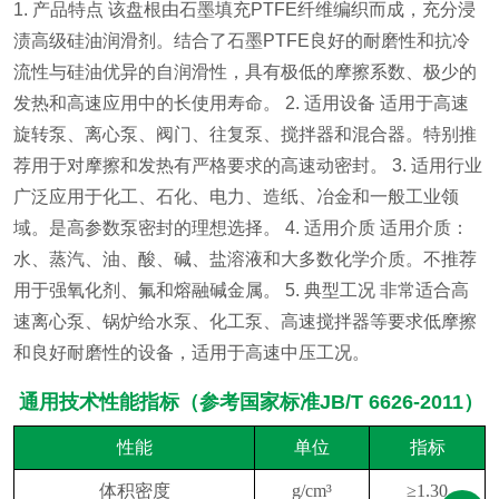
1. 产品特点
该盘根由石墨填充PTFE纤维编织而成，充分浸
渍高级硅油润滑剂。结合了石墨PTFE良好的耐磨性和抗冷
流性与硅油优异的自润滑性，具有极低的摩擦系数、极少的
发热和高速应用中的长使用寿命。
2. 适用设备
适用于高速
旋转泵、离心泵、阀门、往复泵、搅拌器和混合器。特别推
荐用于对摩擦和发热有严格要求的高速动密封。
3. 适用行业
广泛应用于化工、石化、电力、造纸、冶金和一般工业领
域。是高参数泵密封的理想选择。
4. 适用介质
适用介质：
水、蒸汽、油、酸、碱、盐溶液和大多数化学介质。不推荐
用于强氧化剂、氟和熔融碱金属。
5. 典型工况
非常适合高
速离心泵、锅炉给水泵、化工泵、高速搅拌器等要求低摩擦
和良好耐磨性的设备，适用于高速中压工况。
通用技术性能指标（参考国家标准JB/T 6626-2011）
性能
单位
指标
体积密度
g/cm³
≥1.30