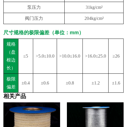
泵压力
31kg/cm²
阀门压力
204kg/cm²
尺寸规格的极限偏差（单位：mm）
规格
（盘
≤5
>5.0≤10.0
>10.0≤16.0
>16.0≤25.0
≥26
根边
长）
极限
±0.4
±0.6
±0.8
±1.2
±1.6
偏差
相关产品