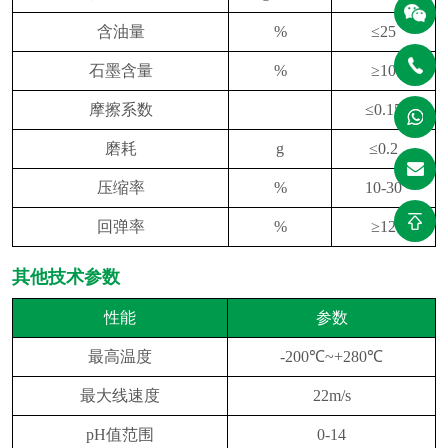
含油量
%
≤25
石墨含量
%
≥10
摩擦系数
≤0.15
磨耗
g
≤0.2
压缩率
%
10-30
回弹率
%
≥12
其他技术参数
性能
参数
最高温度
-200℃~+280℃
最大线速度
22m/s
pH值范围
0-14