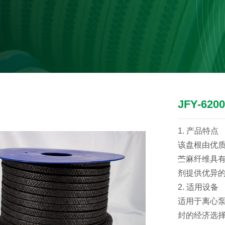
JFY-6
1. 产品特点
该盘根由优
苎麻纤维具
剂提供优异
2. 适用设备
适用于离心
封的经济选