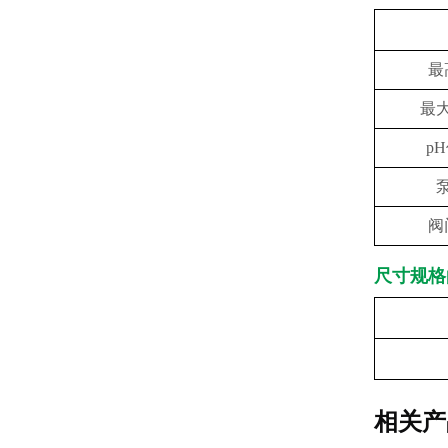
最
最
p
阀
尺寸规格
规格（盘
极限
相关产