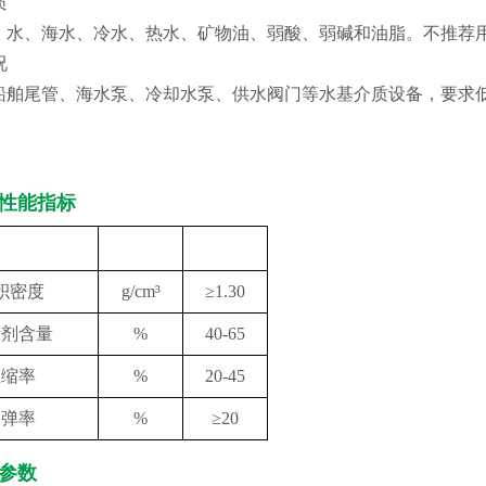
质
：水、海水、冷水、热水、矿物油、弱酸、弱碱和油脂。不推荐
况
船舶尾管、海水泵、冷却水泵、供水阀门等水基介质设备，要求
性能指标
性能
单位
指标
积密度
g/cm³
≥1.30
渍剂含量
%
40-65
压缩率
%
20-45
回弹率
%
≥20
参数