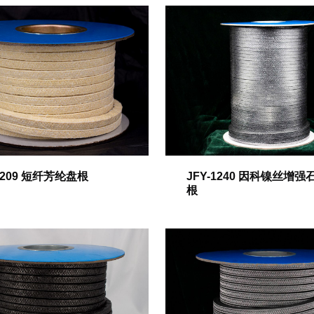
-5209 短纤芳纶盘根
JFY-1240 因科镍丝增强
根