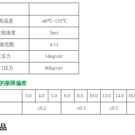
性能
参数
高温度
-40℃~135℃
大线速度
5m/s
H值范围
4-12
泵压力
14kg/cm²
门压力
80kg/cm²
的极限偏差
3.0
4.0
5.0
6.0
8.0
10.0
12.0
14.0
16
根边长）
±0.2
±0.3
±0.5
偏差
品