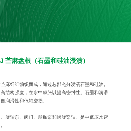
200J 苎麻盘根（石墨和硅油浸渍）
质苎麻纤维编织而成，通过芯部充分浸渍石墨和硅油。
有高结构强度，在水中膨胀以提高密封性。石墨和润滑
的自润滑性和低轴磨损。
泵、旋转泵、阀门、船舶泵和螺旋桨轴。是中低压水密
择。