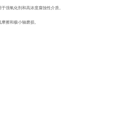
用于强氧化剂和高浓度腐蚀性介质。
低摩擦和极小轴磨损。