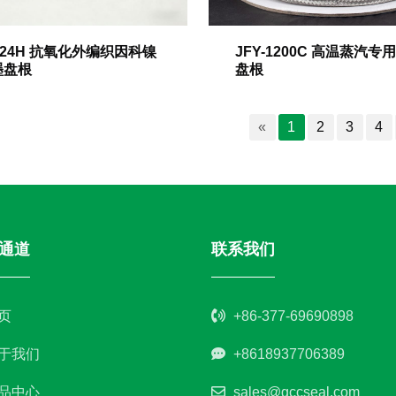
-124H 抗氧化外编织因科镍
JFY-1200C 高温蒸汽专
墨盘根
盘根
«
1
2
3
4
通道
联系我们
页
+86-377-69690898
于我们
+8618937706389
品中心
sales@gccseal.com