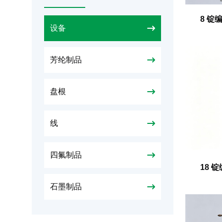
8 锭
设备
芳纶制品
盘根
线
四氟制品
18 
石墨制品