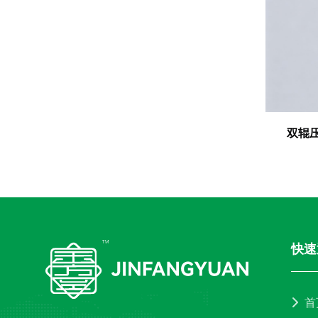
双辊
快速
首